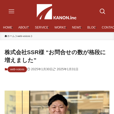
HOME
ABOUT
SERVICE
WORKS
NEWS
BLOG
CONTA
ホーム
web-voices
株式会社SSR様 “お問合せの数が格段に
増えました”
2025年1月30日
2025年1月31日
web-voices