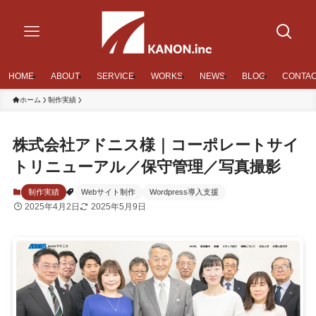
HOME
ABOUT
SERVICE
WORKS
NEWS
BLOG
CONTA
ホーム
制作実績
株式会社アドニス様｜コーポレートサイ
トリニューアル／保守管理／写真撮影
制作実績
Webサイト制作
Wordpress導入支援
2025年4月2日
2025年5月9日